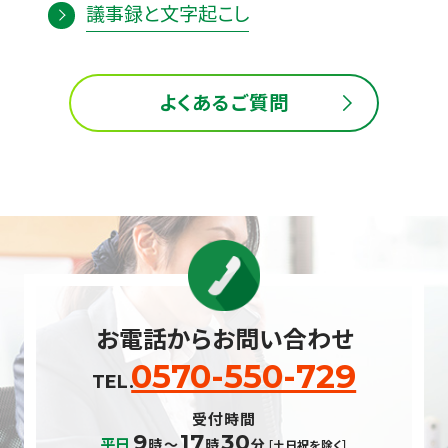
議事録と文字起こし
よくあるご質問
お電話からお問い合わせ
0570-550-729
受付時間
9
17
30
平日
時〜
時
分
［土日祝を除く］