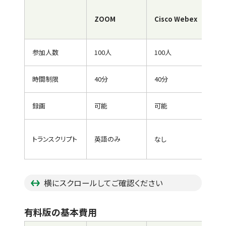
Mic
ZOOM
Cisco Webex
Te
参加人数
100人
100人
10
時間制限
40分
40分
60
録画
可能
可能
な
トランスクリプト
英語のみ
なし
英
横にスクロールしてご確認ください
有料版の基本費用